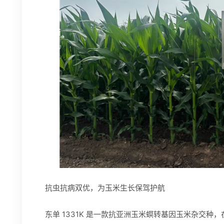
抗虫抗病双优，为玉米生长保驾护航
东单 1331K 是一款抗亚洲玉米螟转基因玉米杂交