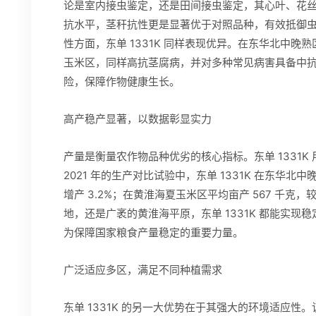
论是室内接虫鉴定，还是田间接虫鉴定，其心叶、花
抗水平，茎秆抗性更是显著优于对照品种，有效抵御
性方面，东单 1331K 同样表现优异。在东华北中
玉米区，同样高抗茎腐病，并对多种常见病害具备中
险，保障作物健康生长。
高产稳产显著，以数据彰显实力
产量是衡量农作物品种优劣的核心指标。东单 1331
2021 年的生产对比试验中，东单 1331K 在东华北
增产 3.2%；在黄淮海夏玉米区平均亩产 567 千克
地，还是广袤的黄淮海平原，东单 1331K 都能实
为保障国家粮食产量稳定的重要力量。
广泛适应多区，满足不同种植需求
东单 1331K 的另一大优势在于其强大的环境适应