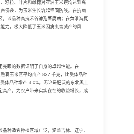
丝、籽粒、叶片和雌穗对亚洲玉米螟均达到高
虫害侵袭，为玉米生长筑起坚固防线。在抗病
晚熟区，该品种高抗禾谷镰孢茎腐病；在黄淮海夏
抗能力，极大降低了玉米因病虫害减产的风
K 用亮眼的数据证明了自身的卓越性能。在
中晚熟春玉米区平均亩产 827 千克，比受体品种
，较受体品种增产 3.0%。无论是肥沃的东北黑土
现稳定高产，为农户带来实实在在的收益增长，成
性。该品种适宜种植区域广泛，涵盖吉林、辽宁、