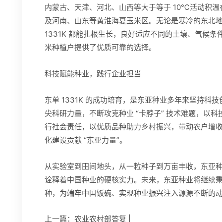
内蒙古、天津、河北、山西等大于等于 10℃活动积温
及河南、山东等黄淮海夏玉米区。无论是寒冷的东北
1331K 都能扎根生长，良好适应不同的土壤、气候
米种植户提供了优质可靠的选择。
科技赋能种业，践行企业担当
东单 1331K 的成功培育，是东亚种业多年来坚持
尖科研力量，不断攻克种业 “卡脖子” 技术难题，以
行社会责任，以优质品种助力乡村振兴，带动农户增
化建设贡献 “东亚力量”。
从实验室到田间地头，从一粒种子到万亩丰收，东亚种业
诠释着中国种业的硬核实力。未来，东亚种业将继续
种，为端牢中国饭碗、实现种业振兴注入源源不断的
上一篇：
农业农村部答复 |