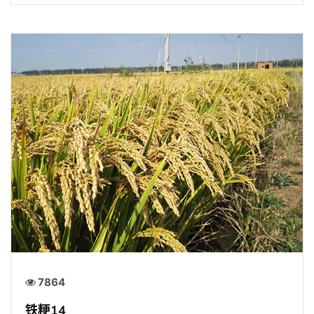
7864
铁粳14