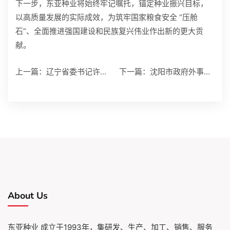
下一步，东亚种业将始终牢记嘱托，锚定种业振兴目标，
以高质量发展的实际成效，为筑牢国家粮食安全 “压舱
石”、全面推进强国建设和民族复兴伟业作出新的更大贡
献。
上一篇：
辽宁省委书记许昆林莅
下一篇：
沈阳市政府外事办深入
About Us
东亚种业 成立于1993年，集研发、生产、加工、销售、服务