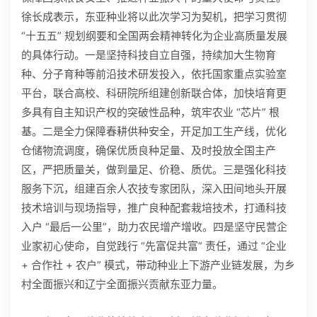
徐长成表示，东亚种业将以此次学习为契机，把学习贯彻
“十五五” 规划纲要和全国两会精神转化为企业高质量发展
的具体行动。一是坚持科技自立自强，持续加大生物育
种、分子育种等前沿技术研发投入，依托国家重点实验室
平台，联合高校、科研院所组建创新联合体，加快培育更
多具有自主知识产权的突破性品种，筑牢农业 “芯片” 根
基。二是全力保障春耕供种安全，开足加工生产线，优化
仓储物流调度，确保优质良种足量、及时投放全国主产
区，严把质量关，做到量足、价稳、质优。三是强化科技
服务下沉，组建百余人农技专家团队，深入田间地头开展
技术培训与现场指导，推广良种配套栽培技术，打通科技
入户 “最后一公里”，助力农民增产增收。四是坚守民营企
业家初心使命，自觉践行 “先富促共富” 责任，通过 “企业
+ 合作社 + 农户” 模式，带动种业上下游产业链发展，为乡
村全面振兴和辽宁全面振兴贡献东亚力量。